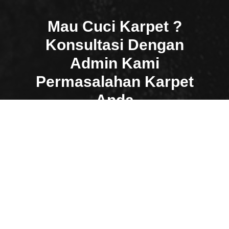
Mau Cuci Karpet ?
Konsultasi Dengan
Admin Kami
Permasalahan Karpet
Anda
Anda berada di Sidoarjo dan butuh layanan
cuci karpet?
Easy Klin melayani antar jemput untuk
wilayah Sidoarjo dan sekitarnya.
Hubungi Admin