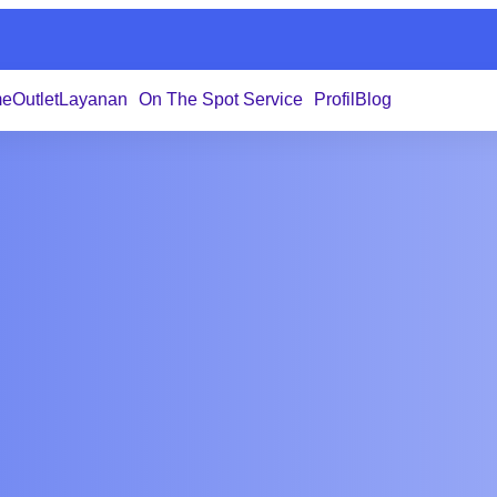
me
Outlet
Layanan
On The Spot Service
Profil
Blog