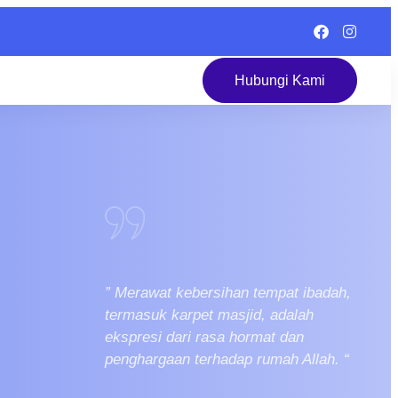
Hubungi Kami
” Merawat kebersihan tempat ibadah,
termasuk karpet masjid, adalah
ekspresi dari rasa hormat dan
penghargaan terhadap rumah Allah. “