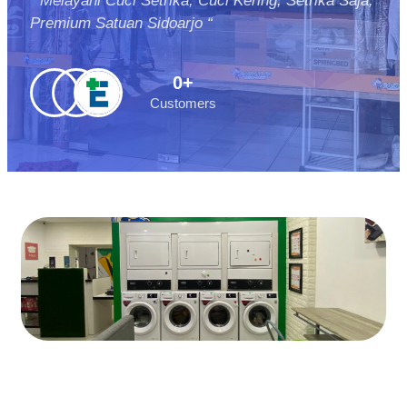
” Melayani Cuci Setrika, Cuci Kering, Setrika Saja,
Premium Satuan Sidoarjo “
0
+
Customers