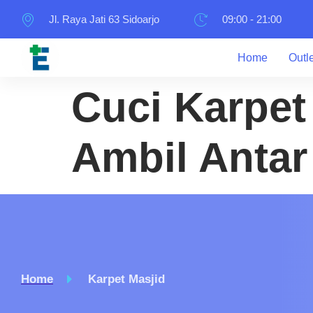
Jl. Raya Jati 63 Sidoarjo
09:00 - 21:00
Home
Outl
Cuci Karpet
Ambil Antar
Home
Karpet Masjid