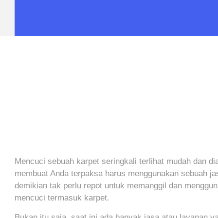
Mencuci sebuah karpet seringkali terlihat mudah dan d
membuat Anda terpaksa harus menggunakan sebuah jasa.
demikian tak perlu repot untuk memanggil dan menggun
mencuci termasuk karpet.
Bukan itu saja, saat ini ada banyak jasa atau layanan 