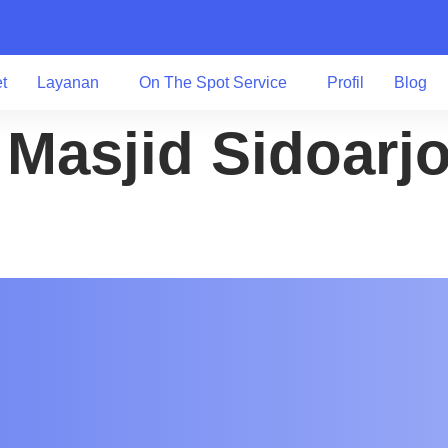
et
Layanan
On The Spot Service
Profil
Blog
 Masjid Sidoarjo